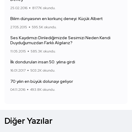
25.02.2016
817.7K okundu.
Bilim dünyasının en korkunç deneyi: Küçük Albert
27.05.2015
595.5K okundu.
Ses Kaydımızı Dinlediğimizde Sesimizi Neden Kendi
Duyduğumuzdan Farklı Algılarız?
11.05.2015
585.3K okundu.
İlk dondurulan insan 50. yılına girdi
16.01.2017
503.2K okundu.
70 yılın en büyük dolunayı geliyor
04.11.2016
493.8K okundu.
Diğer Yazılar