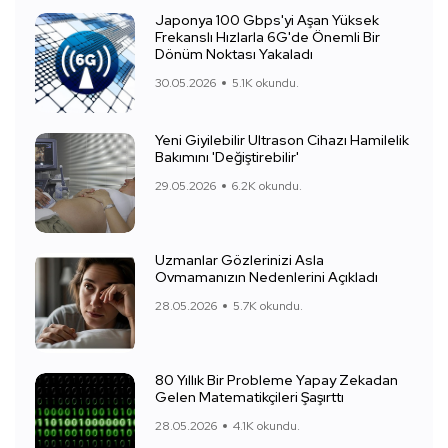
Japonya 100 Gbps'yi Aşan Yüksek
Frekanslı Hızlarla 6G'de Önemli Bir
Dönüm Noktası Yakaladı
30.05.2026
5.1K okundu.
Yeni Giyilebilir Ultrason Cihazı Hamilelik
Bakımını 'Değiştirebilir'
29.05.2026
6.2K okundu.
Uzmanlar Gözlerinizi Asla
Ovmamanızın Nedenlerini Açıkladı
28.05.2026
5.7K okundu.
80 Yıllık Bir Probleme Yapay Zekadan
Gelen Matematikçileri Şaşırttı
28.05.2026
4.1K okundu.