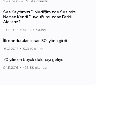
27.05.2015
595.4K okundu.
Ses Kaydımızı Dinlediğimizde Sesimizi
Neden Kendi Duyduğumuzdan Farklı
Algılarız?
11.05.2015
585.3K okundu.
İlk dondurulan insan 50. yılına girdi
16.01.2017
503.1K okundu.
70 yılın en büyük dolunayı geliyor
04.11.2016
493.8K okundu.