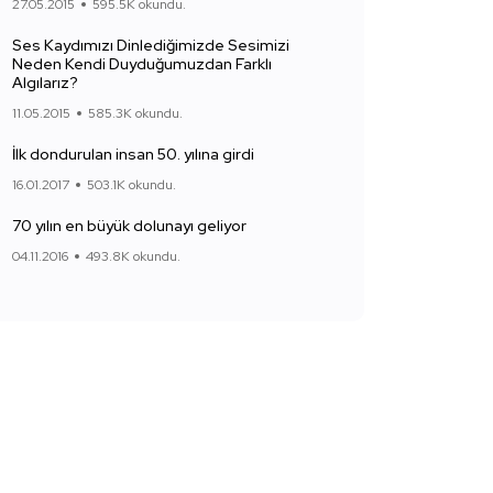
27.05.2015
595.5K okundu.
Ses Kaydımızı Dinlediğimizde Sesimizi
Neden Kendi Duyduğumuzdan Farklı
Algılarız?
11.05.2015
585.3K okundu.
İlk dondurulan insan 50. yılına girdi
16.01.2017
503.1K okundu.
70 yılın en büyük dolunayı geliyor
04.11.2016
493.8K okundu.