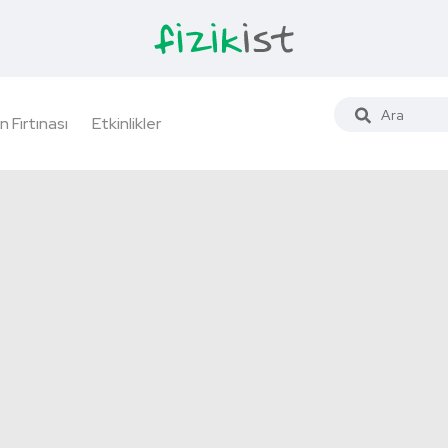
n Fırtınası
Etkinlikler