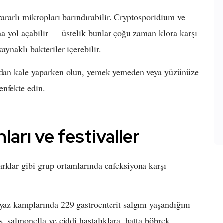
zararlı mikropları barındırabilir. Cryptosporidium ve
ına yol açabilir — üstelik bunlar çoğu zaman klora karşı
aynaklı bakteriler içerebilir.
kumdan kale yaparken olun, yemek yemeden veya yüzünüze
enfekte edin.
ları ve festivaller
rklar gibi grup ortamlarında enfeksiyona karşı
 yaz kamplarında 229 gastroenterit salgını yaşandığını
s, salmonella ve ciddi hastalıklara, hatta böbrek