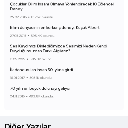
Çocukları Bilim İnsanı Olmaya Yönlendirecek 10 Eğlenceli
Deney
25.02.2016
817.6K okundu.
Bilim dünyasının en korkunç deneyi: Küçük Albert
27.05.2015
595.4K okundu.
Ses Kaydımızı Dinlediğimizde Sesimizi Neden Kendi
Duyduğumuzdan Farklı Algılarız?
11.05.2015
585.3K okundu.
İlk dondurulan insan 50. yılına girdi
16.01.2017
503.1K okundu.
70 yılın en büyük dolunayı geliyor
04.11.2016
493.8K okundu.
Diğer Yazılar