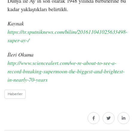
​Dünya ile Ay’ın son olarak 1948 yılında birbirlerine bu
kadar yaklaştıkları belirtildi.
Kaynak
https://tr.sputniknews.com/bilim/201611041025633498-
super-ay-/
İleri Okuma
http://www.sciencealert.com/we-re-about-to-see-a-
record-breaking-supermoon-the-biggest-and-brightest-
in-nearly-70-years
Haberler