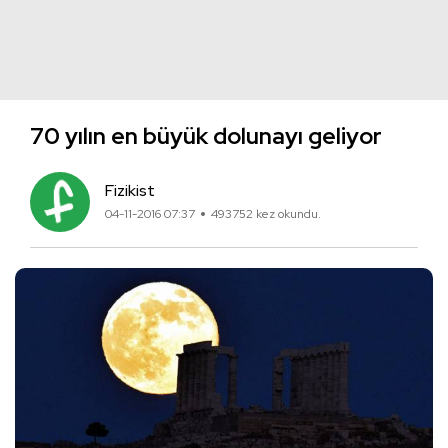
70 yılın en büyük dolunayı geliyor
Fizikist
04-11-2016 07:37
493752 kez okundu.