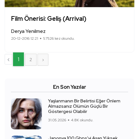
Film Önerisi: Geliş (Arrival)
Derya Yenilmez
20-12-2016 12:21
57526 kez okundu.
‹
1
2
›
En Son Yazılar
Yaşlanmanın Bir Belirtisi Eğer Önlem
Almazsanız Ölümün Güçlü Bir
Göstergesi Olabilir
31.05.2026
4.8K okundu.
Japonya 100 Gbps'yi Aşan Yüksek