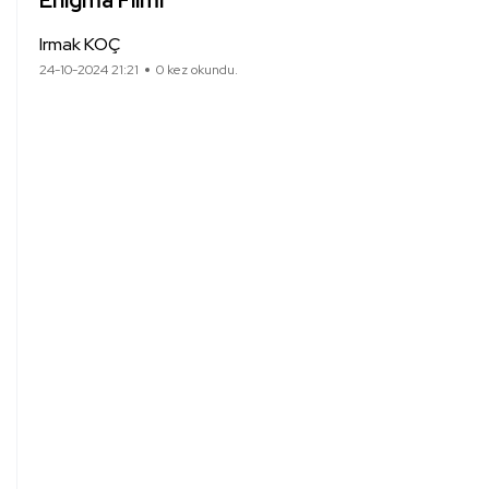
Enigma Filmi
Irmak KOÇ
24-10-2024 21:21
0 kez okundu.