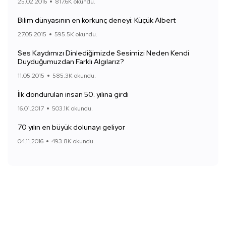
25.02.2016
817.6K okundu.
Bilim dünyasının en korkunç deneyi: Küçük Albert
27.05.2015
595.5K okundu.
Ses Kaydımızı Dinlediğimizde Sesimizi Neden Kendi
Duyduğumuzdan Farklı Algılarız?
11.05.2015
585.3K okundu.
İlk dondurulan insan 50. yılına girdi
16.01.2017
503.1K okundu.
70 yılın en büyük dolunayı geliyor
04.11.2016
493.8K okundu.