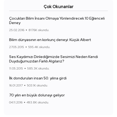
Çok Okunanlar
Çocukları Bilim İnsanı Olmaya Yönlendirecek 10 Eğlenceli
Deney
25.02.2016
817.6K okundu.
Bilim dünyasının en korkunç deneyi: Küçük Albert
27.05.2015
595.4K okundu.
Ses Kaydımızı Dinlediğimizde Sesimizi Neden Kendi
Duyduğumuzdan Farklı Algılarız?
11.05.2015
585.3K okundu.
İlk dondurulan insan 50. yılına girdi
16.01.2017
503.1K okundu.
70 yılın en büyük dolunayı geliyor
04.11.2016
493.8K okundu.