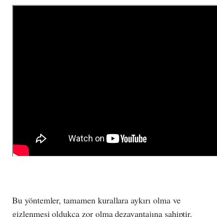
Bu yöntemler, tamamen kurallara aykırı olma ve
gizlenmesi oldukça zor olma dezavantajına sahiptir.