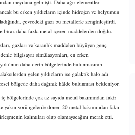
yumdan meydana gelmişti. Daha ağır elementler —
ancak bu erken yıldızların içinde hidrojen ve helyumun
ladığında, çevredeki gazı bu metallerle zenginleştirdi.
öre biraz daha fazla metal içeren maddelerden doğdu.
ızları, gazları ve karanlık maddeleri büyüyen genç
denle bilgisayar simülasyonları, en erken
nyolu’nun daha derin bölgelerinde bulunmasının
laksilerden gelen yıldızların ise galaktik halo adı
üresel bölgede daha dağınık hâlde bulunması bekleniyor.
 iç bölgelerinde çok az sayıda metal bakımından fakir
ske yakın yörüngelerde dönen 20 metal bakımından fakir
 birleşmenin kalıntıları olup olamayacağını merak etti.