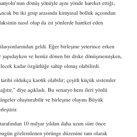
manyolu’nun dönüş yönüyle aynı yönde hareket ettiği,
 Ancak bu iki grup arasında kimyasal bolluk açısından
aksinin nasıl olup da zıt yönlerde hareket eden
lasyonlarından geldi. Eğer birleşme yeterince erken
ir yapıdayken ve henüz dönen bir diske dönüşmemişken,
bilecek kadar özgürlüğe sahip olmuş olabilirdi.
arihi oldukça kaotik olabilir; çeşitli küçük sistemler
dağıtır,” diye açıkladı. Bu senaryo hem ileri yönlü
üngeler oluşturabilir ve birleşme olayını Büyük
leştirir.
tarafından 10 milyar yıldan daha uzun süre önce
nı bugün gözlemlenen yörünge düzenine tam olarak