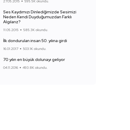
27.05.2015
595.5K okundu.
Ses Kaydımızı Dinlediğimizde Sesimizi
Neden Kendi Duyduğumuzdan Farklı
Algılarız?
11.05.2015
585.3K okundu.
İlk dondurulan insan 50. yılına girdi
16.01.2017
503.1K okundu.
70 yılın en büyük dolunayı geliyor
04.11.2016
493.8K okundu.