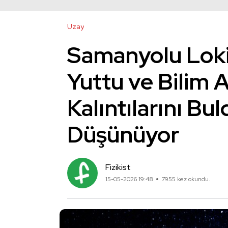
Uzay
Samanyolu Loki 
Yuttu ve Bilim
Kalıntılarını Bul
Düşünüyor
Fizikist
15-05-2026 19:48
7955 kez okundu.