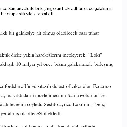
önce Samanyolu ile birleşmiş olan Loki adlı bir cüce galaksinin
 bir grup antik yıldız tespit etti.
klı bir galaksiye ait olmuş olabilecek bazı tuhaf
laktik diske yakın hareketlerini inceleyerek, “Loki”
 yaklaşık 10 milyar yıl önce bizim galaksimizle birleşmiş
ertfordshire Üniversitesi’nde astrofizikçi olan Federico
ada, bu yıldızların incelenmesinin Samanyolu’nun ve
labileceğini söyledi. Sestito ayrıca Loki’nin, “genç
yer almış olabileceğini ekledi.
ilyarlarca yıl boyunca daha küçük galaksilerle