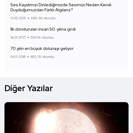
Ses Kaydımızı Dinlediğimizde Sesimizi Neden Kendi
Duyduğumuzdan Farklı Algılarız?
11.05.2015
585.3K okundu.
İlk dondurulan insan 50. yılına girdi
16.01.2017
503.1K okundu.
70 yılın en büyük dolunayı geliyor
04.11.2016
493.7K okundu.
Diğer Yazılar