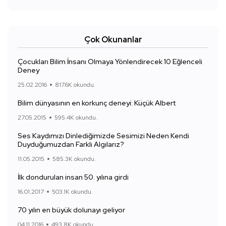
Çok Okunanlar
Çocukları Bilim İnsanı Olmaya Yönlendirecek 10 Eğlenceli
Deney
25.02.2016
817.6K okundu.
Bilim dünyasının en korkunç deneyi: Küçük Albert
27.05.2015
595.4K okundu.
Ses Kaydımızı Dinlediğimizde Sesimizi Neden Kendi
Duyduğumuzdan Farklı Algılarız?
11.05.2015
585.3K okundu.
İlk dondurulan insan 50. yılına girdi
16.01.2017
503.1K okundu.
70 yılın en büyük dolunayı geliyor
04.11.2016
493.8K okundu.