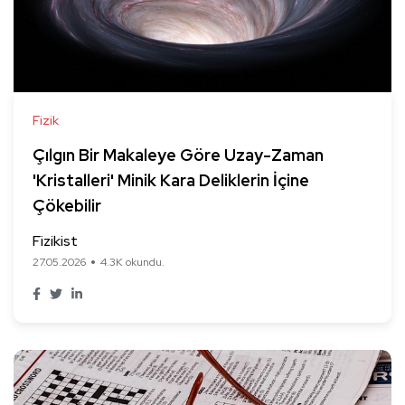
Fizik
Çılgın Bir Makaleye Göre Uzay-Zaman
'Kristalleri' Minik Kara Deliklerin İçine
Çökebilir
Fizikist
27.05.2026
4.3K okundu.