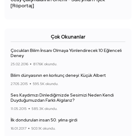
[Röportaj]
Çok Okunanlar
Çocukları Bilim İnsanı Olmaya Yönlendirecek 10 Eğlenceli
Deney
25.02.2016
817.6K okundu.
Bilim dünyasının en korkunç deneyi: Küçük Albert
27.05.2015
595.5K okundu.
Ses Kaydımızı Dinlediğimizde Sesimizi Neden Kendi
Duyduğumuzdan Farklı Algılarız?
11.05.2015
585.3K okundu.
İlk dondurulan insan 50. yılına girdi
16.01.2017
503.1K okundu.