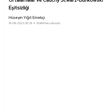
Ortalamalar ve Cauchy Scwarz-Bunkowski
Eşitsizliği
Hüseyin Yiğit Emekçi
19-08-2023 09:39
35494 kez okundu.