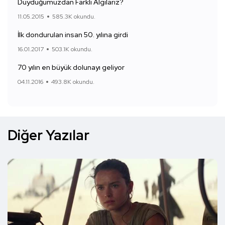
Duyduğumuzdan Farklı Algılarız?
11.05.2015
585.3K okundu.
İlk dondurulan insan 50. yılına girdi
16.01.2017
503.1K okundu.
70 yılın en büyük dolunayı geliyor
04.11.2016
493.8K okundu.
Diğer Yazılar