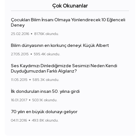
Çok Okunanlar
Çocukları Bilim İnsanı Olmaya Yönlendirecek 10 Eğlenceli
Deney
25.02.2016
817.6K okundu.
Bilim dünyasının en korkunç deneyi: Küçük Albert
27.05.2015
595.4K okundu.
Ses Kaydımızı Dinlediğimizde Sesimizi Neden Kendi
Duyduğumuzdan Farklı Algılarız?
11.05.2015
585.3K okundu.
İlk dondurulan insan 50. yılına girdi
16.01.2017
503.1K okundu.
70 yılın en büyük dolunayı geliyor
04.11.2016
493.8K okundu.