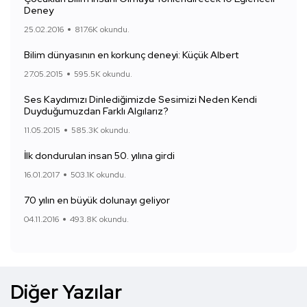
Deney
25.02.2016
817.6K okundu.
Bilim dünyasının en korkunç deneyi: Küçük Albert
27.05.2015
595.5K okundu.
Ses Kaydımızı Dinlediğimizde Sesimizi Neden Kendi
Duyduğumuzdan Farklı Algılarız?
11.05.2015
585.3K okundu.
İlk dondurulan insan 50. yılına girdi
16.01.2017
503.1K okundu.
70 yılın en büyük dolunayı geliyor
04.11.2016
493.8K okundu.
Diğer Yazılar