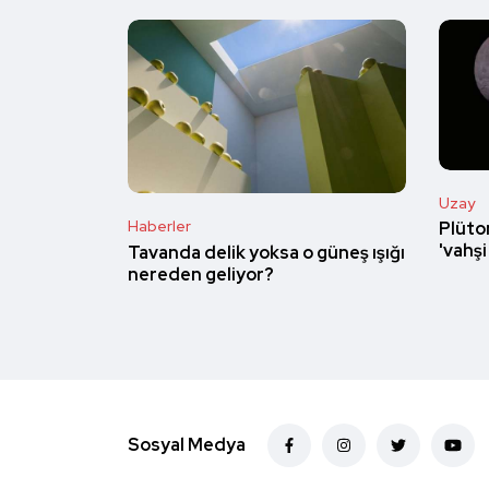
Uzay
Haberler
Plüto
'vahşi
Tavanda delik yoksa o güneş ışığı
nereden geliyor?
Sosyal Medya