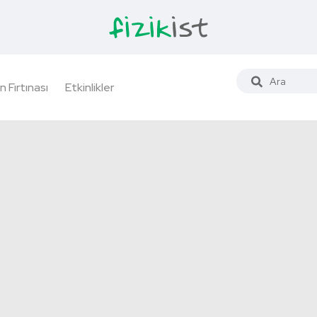
n Fırtınası
Etkinlikler