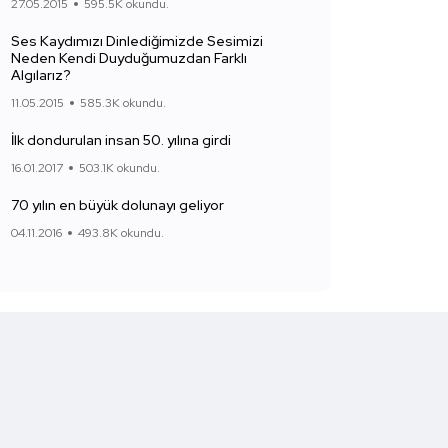
27.05.2015
595.5K okundu.
Ses Kaydımızı Dinlediğimizde Sesimizi
Neden Kendi Duyduğumuzdan Farklı
Algılarız?
11.05.2015
585.3K okundu.
İlk dondurulan insan 50. yılına girdi
16.01.2017
503.1K okundu.
70 yılın en büyük dolunayı geliyor
04.11.2016
493.8K okundu.