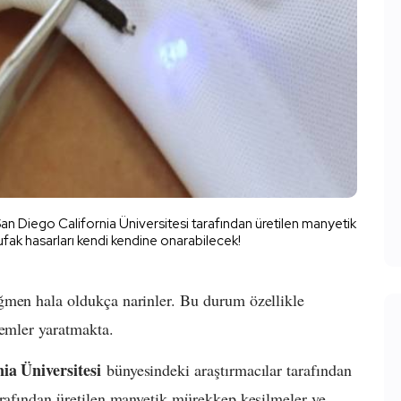
n Diego California Üniversitesi tarafından üretilen manyetik
 ufak hasarları kendi kendine onarabilecek!
ğmen hala oldukça narinler. Bu durum özellikle
lemler yaratmakta.
ia Üniversitesi
bünyesindeki araştırmacılar tarafından
arafından üretilen manyetik mürekkep kesilmeler ve