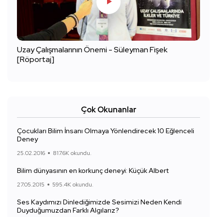
Uzay Çalışmalarının Önemi - Süleyman Fişek
[Röportaj]
Çok Okunanlar
Çocukları Bilim İnsanı Olmaya Yönlendirecek 10 Eğlenceli
Deney
25.02.2016
817.6K okundu.
Bilim dünyasının en korkunç deneyi: Küçük Albert
27.05.2015
595.4K okundu.
Ses Kaydımızı Dinlediğimizde Sesimizi Neden Kendi
Duyduğumuzdan Farklı Algılarız?