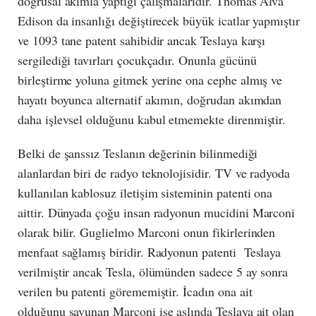
doğrusal akımla yaptığı çalışmalarıdır. Thomas Alva
Edison da insanlığı değiştirecek büyük icatlar yapmıştır
ve 1093 tane patent sahibidir ancak Teslaya karşı
sergilediği tavırları çocukçadır. Onunla gücünü
birleştirme yoluna gitmek yerine ona cephe almış ve
hayatı boyunca alternatif akımın, doğrudan akımdan
daha işlevsel olduğunu kabul etmemekte direnmiştir.
Belki de şanssız Teslanın değerinin bilinmediği
alanlardan biri de radyo teknolojisidir. TV ve radyoda
kullanılan kablosuz iletişim sisteminin patenti ona
aittir. Dünyada çoğu insan radyonun mucidini Marconi
olarak bilir. Guglielmo Marconi onun fikirlerinden
menfaat sağlamış biridir. Radyonun patenti Teslaya
verilmiştir ancak Tesla, ölümünden sadece 5 ay sonra
verilen bu patenti görememiştir. İcadın ona ait
olduğunu savunan Marconi ise aslında Teslaya ait olan