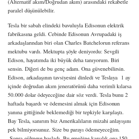
(Alternatif akım/Doğrudan akım) arasındaki rekabetle
paralel düşünülebilir.
Tesla bir sabah elindeki bavuluyla Edisonun elektrik
fabrikasına geldi. Cebinde Edisonun Avrupadaki iş
arkadaşlarından biri olan Charles Batchelorun referans
mektubu vardı. Mektupta şöyle deniyordu: Sevgili
Edison, hayatımda iki büyük deha tanıyorum. Biri
sensin. Diğeri de bu genç adam. Ona güvenebilirsin.
Edison, arkadaşının tavsiyesini dinledi ve Teslaya 1 ay
içinde doğrudan akım jeneratörünü daha verimli kılarsa
50.000 dolar ödeyeceğine dair söz verdi. Tesla bunu 2
haftada başardı ve ödemesini almak için Edisonun
yanına gittiğinde beklemediği bir tepkiyle karşılaştı.
Bay Tesla, sanırım biz Amerikalıların mizahi anlayışını
pek bilmiyorsunuz. Size bu parayı ödemeyeceğim.
Sonra gülmeye başladı. Bu emeğine karşılık ona 150