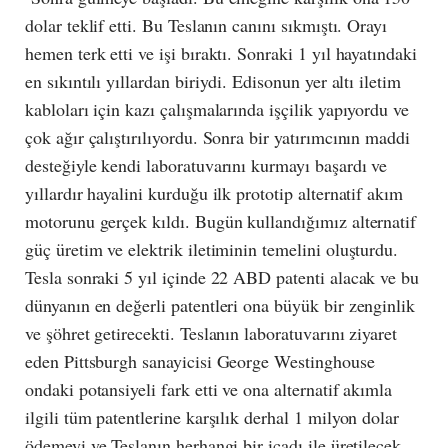
dolar teklif etti. Bu Teslanın canını sıkmıştı. Orayı
hemen terk etti ve işi bıraktı. Sonraki 1 yıl hayatındaki
en sıkıntılı yıllardan biriydi. Edisonun yer altı iletim
kabloları için kazı çalışmalarında işçilik yapıyordu ve
çok ağır çalıştırılıyordu. Sonra bir yatırımcının maddi
desteğiyle kendi laboratuvarını kurmayı başardı ve
yıllardır hayalini kurduğu ilk prototip alternatif akım
motorunu gerçek kıldı. Bugün kullandığımız alternatif
güç üretim ve elektrik iletiminin temelini oluşturdu.
Tesla sonraki 5 yıl içinde 22 ABD patenti alacak ve bu
dünyanın en değerli patentleri ona büyük bir zenginlik
ve şöhret getirecekti. Teslanın laboratuvarını ziyaret
eden Pittsburgh sanayicisi George Westinghouse
ondaki potansiyeli fark etti ve ona alternatif akımla
ilgili tüm patentlerine karşılık derhal 1 milyon dolar
ödemeyi ve Teslanın herhangi bir icadı ile üretilecek