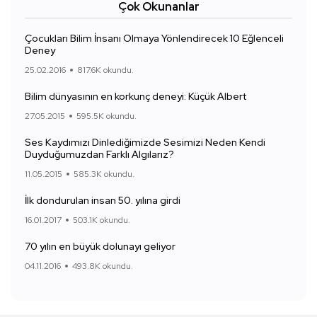
Çok Okunanlar
Çocukları Bilim İnsanı Olmaya Yönlendirecek 10 Eğlenceli
Deney
25.02.2016
817.6K okundu.
Bilim dünyasının en korkunç deneyi: Küçük Albert
27.05.2015
595.5K okundu.
Ses Kaydımızı Dinlediğimizde Sesimizi Neden Kendi
Duyduğumuzdan Farklı Algılarız?
11.05.2015
585.3K okundu.
İlk dondurulan insan 50. yılına girdi
16.01.2017
503.1K okundu.
70 yılın en büyük dolunayı geliyor
04.11.2016
493.8K okundu.