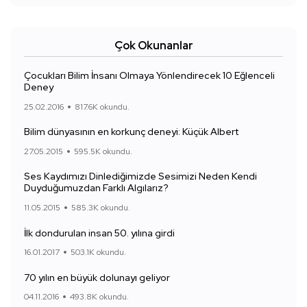
Çok Okunanlar
Çocukları Bilim İnsanı Olmaya Yönlendirecek 10 Eğlenceli
Deney
25.02.2016
817.6K okundu.
Bilim dünyasının en korkunç deneyi: Küçük Albert
27.05.2015
595.5K okundu.
Ses Kaydımızı Dinlediğimizde Sesimizi Neden Kendi
Duyduğumuzdan Farklı Algılarız?
11.05.2015
585.3K okundu.
İlk dondurulan insan 50. yılına girdi
16.01.2017
503.1K okundu.
70 yılın en büyük dolunayı geliyor
04.11.2016
493.8K okundu.