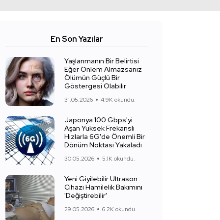
En Son Yazılar
Yaşlanmanın Bir Belirtisi
Eğer Önlem Almazsanız
Ölümün Güçlü Bir
Göstergesi Olabilir
31.05.2026
4.9K okundu.
Japonya 100 Gbps'yi
Aşan Yüksek Frekanslı
Hızlarla 6G'de Önemli Bir
Dönüm Noktası Yakaladı
30.05.2026
5.1K okundu.
Yeni Giyilebilir Ultrason
Cihazı Hamilelik Bakımını
'Değiştirebilir'
29.05.2026
6.2K okundu.