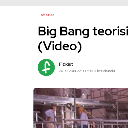
Haberler
Big Bang teoris
(Video)
Fizikist
26-10-2014 22:00
6113 kez okundu.