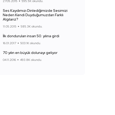
27.05.2015
595.5K okundu.
Ses Kaydımızı Dinlediğimizde Sesimizi
Neden Kendi Duyduğumuzdan Farklı
Algılarız?
11.05.2015
585.3K okundu.
İlk dondurulan insan 50. yılına girdi
16.01.2017
503.1K okundu.
70 yılın en büyük dolunayı geliyor
04.11.2016
493.8K okundu.