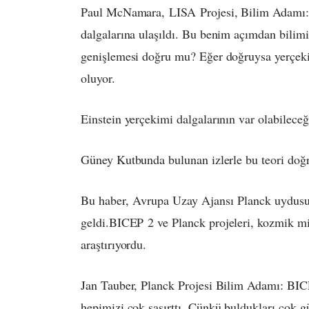
Paul McNamara,
LISA
Projesi, Bilim Adamı: 
dalgalarına ulaşıldı. Bu benim açımdan bilim
genişlemesi doğru mu? Eğer doğruysa yerçekim
oluyor.
Einstein yerçekimi dalgalarının var olabileceğ
Güney Kutbunda bulunan izlerle bu teori doğ
Bu haber,
Avrupa Uzay Ajansı
Planck uydusun
geldi.
BICEP
2 ve Planck projeleri, kozmik mi
araştırıyordu.
Jan Tauber, Planck Projesi Bilim Adamı: 
BIC
hepimizi çok şaşırttı. Çünkü buldukları çok güçl