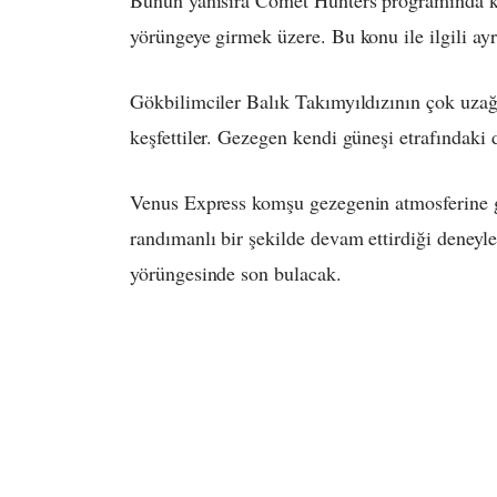
Bunun yanısıra Comet Hunters programında ku
yörüngeye girmek üzere. Bu konu ile ilgili ayr
Gökbilimciler Balık Takımyıldızının çok uzağ
keşfettiler. Gezegen kendi güneşi etrafındaki
Venus Express komşu gezegenin atmosferine g
randımanlı bir şekilde devam ettirdiği deneyl
yörüngesinde son bulacak.