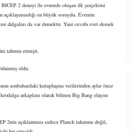

BICEP
2 deneyi ile evrende oluşan ilk yerçekimi
in açıklayamadığı en büyük soruydu. Evrenin
i dalgaları da var demektir. Yani cevabı evet demek
ini tahmin etmişti.
rulanmış oldu.
un sonbahardaki kutuplaşma verilerinden aylar önce
krodalga arkaplanı olarak bilinen Big Bang olayını
EP
2nin açıklanması sadece Planck takımını değil,
ü bir sinyaldi.