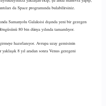
yrukluyıldıza yaklaşan ekip, şu anda manevra yapıp,
ıntıları da Space programında bulabilirsiniz.
ında Samanyolu Galaksisi dışında yeni bir gezegen
 döngüsünü 80 bin dünya yılında tamamlıyor.
irmeye hazırlanıyor. Avrupa uzay gemisinin
er yaklaşık 8 yıl aradan sonra Venus gezegeni