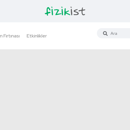
n Fırtınası
Etkinlikler