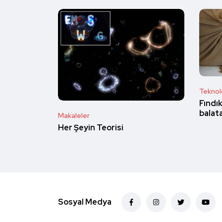
Teknolo
Fındık
balata
Makaleler
Her Şeyin Teorisi
Sosyal Medya