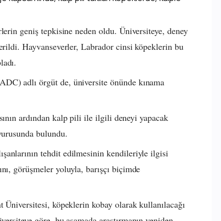
lerin geniş tepkisine neden oldu. Üniversiteye, deney
erildi. Hayvanseverler, Labrador cinsi köpeklerin bu
ladı.
ADC) adlı örgüt de, üniversite önünde kınama
ının ardından kalp pili ile ilgili deneyi yapacak
uyurusunda bulundu.
anlarının tehdit edilmesinin kendileriyle ilgisi
ını, görüşmeler yoluyla, barışçı biçimde
t Üniversitesi, köpeklerin kobay olarak kullanılacağı
niversiteye göre, bu aşamada araştırmanın yeniden