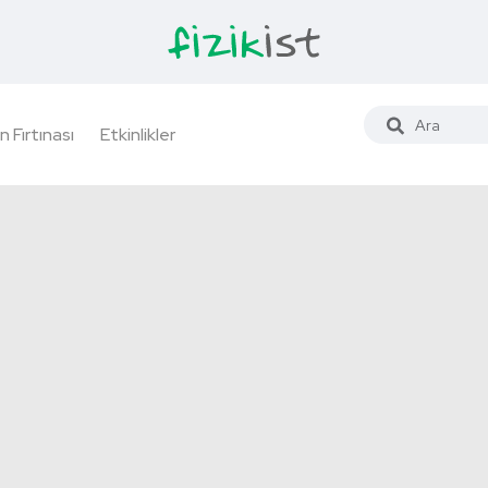
n Fırtınası
Etkinlikler