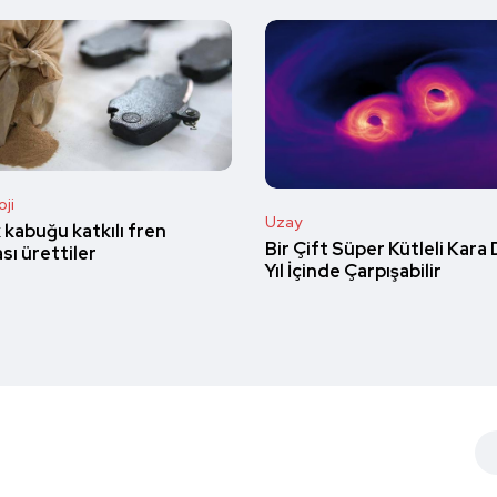
ji
Uzay
 kabuğu katkılı fren
Bir Çift Süper Kütleli Kara 
sı ürettiler
Yıl İçinde Çarpışabilir