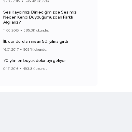
27.05.2015
595.4K okundu.
Ses Kaydımızı Dinlediğimizde Sesimizi
Neden Kendi Duyduğumuzdan Farklı
Algılarız?
11.05.2015
585.3K okundu.
İlk dondurulan insan 50. yılına girdi
16.01.2017
503.1K okundu.
70 yılın en büyük dolunayı geliyor
04.11.2016
493.8K okundu.