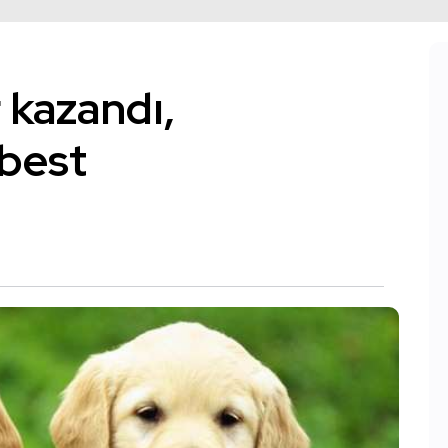
 kazandı,
rbest