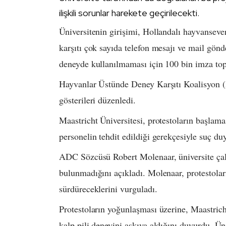
ilişkili sorunlar harekete geçirilecekti.
Üniversitenin girişimi, Hollandalı hayvansever
karşıtı çok sayıda telefon mesajı ve mail gönd
deneyde kullanılmaması için 100 bin imza top
Hayvanlar Üstünde Deney Karşıtı Koalisyon (
gösterileri düzenledi.
Maastricht Üniversitesi, protestoların başlamas
personelin tehdit edildiği gerekçesiyle suç d
ADC Sözcüsü Robert Molenaar, üniversite çalış
bulunmadığını açıkladı. Molenaar, protestolar
sürdüreceklerini vurguladı.
Protestoların yoğunlaşması üzerine, Maastrich
kalp pili deneyini askıya aldığını duyurdu. Ü