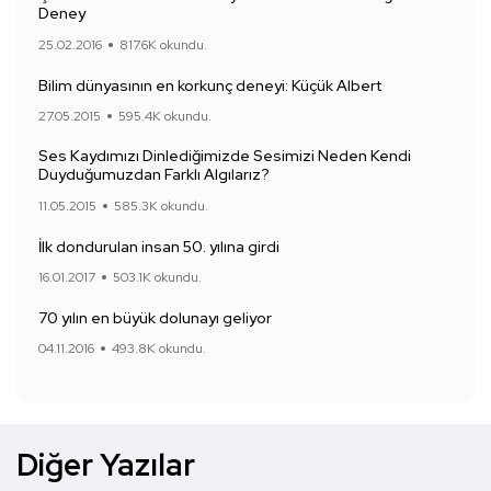
Deney
25.02.2016
817.6K okundu.
Bilim dünyasının en korkunç deneyi: Küçük Albert
27.05.2015
595.4K okundu.
Ses Kaydımızı Dinlediğimizde Sesimizi Neden Kendi
Duyduğumuzdan Farklı Algılarız?
11.05.2015
585.3K okundu.
İlk dondurulan insan 50. yılına girdi
16.01.2017
503.1K okundu.
70 yılın en büyük dolunayı geliyor
04.11.2016
493.8K okundu.
Diğer Yazılar