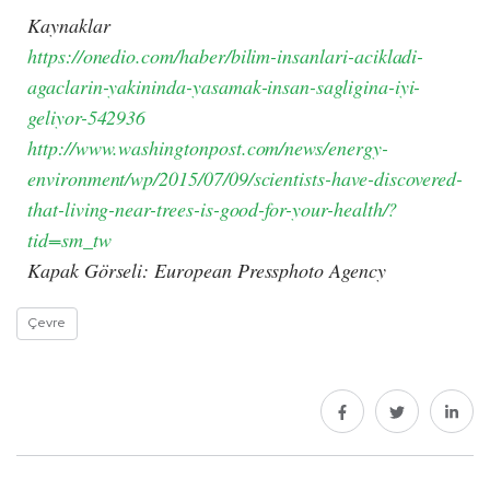
Kaynaklar
https://onedio.com/haber/bilim-insanlari-acikladi-
agaclarin-yakininda-yasamak-insan-sagligina-iyi-
geliyor-542936
http://www.washingtonpost.com/news/energy-
environment/wp/2015/07/09/scientists-have-discovered-
that-living-near-trees-is-good-for-your-health/?
tid=sm_tw
Kapak Görseli: European Pressphoto Agency
Çevre