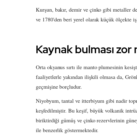
Kurşun, bakır, demir ve çinko gibi metaller d
ve 1780'den beri yerel olarak küçük ölçekte i
Kaynak bulması zor 
Orta okyanus sırtı ile manto plumesinin kesiş
faaliyetlerle yakından ilişkili olmasa da, Grö
geçmişine borçludur.
Niyobyum, tantal ve itterbiyum gibi nadir to
keşfedilmiştir. Bu keşif, büyük volkanik intr
biriktirdiği gümüş ve çinko rezervlerinin güne
ile benzerlik göstermektedir.