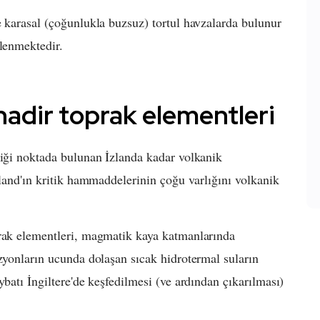
e karasal (çoğunlukla buzsuz) tortul havzalarda bulunur
şlenmektedir.
nadir toprak elementleri
tiği noktada bulunan İzlanda kadar volkanik
nland'ın kritik hammaddelerinin çoğu varlığını volkanik
prak elementleri, magmatik kaya katmanlarında
üzyonların ucunda dolaşan sıcak hidrotermal suların
ybatı İngiltere'de keşfedilmesi (ve ardından çıkarılması)