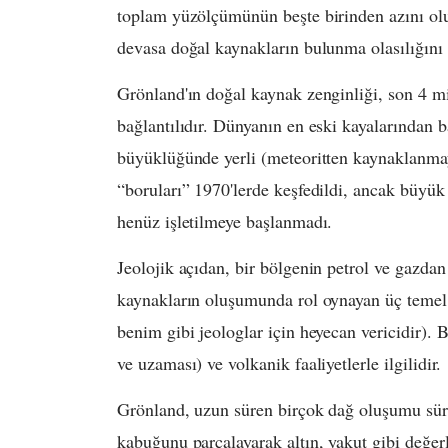
toplam yüzölçümünün beşte birinden azını olu
devasa doğal kaynakların bulunma olasılığını 
Grönland'ın doğal kaynak zenginliği, son 4 mil
bağlantılıdır. Dünyanın en eski kayalarından b
büyüklüğünde yerli (meteoritten kaynaklanmay
“boruları” 1970'lerde keşfedildi, ancak büyük 
henüz işletilmeye başlanmadı.
Jeolojik açıdan, bir bölgenin petrol ve gazdan
kaynakların oluşumunda rol oynayan üç temel s
benim gibi jeologlar için heyecan vericidir).
ve uzaması) ve volkanik faaliyetlerle ilgilidir.
Grönland, uzun süren birçok dağ oluşumu sürec
kabuğunu parçalayarak altın, yakut gibi değerli