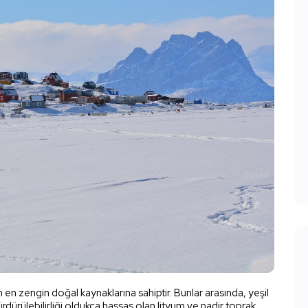
n zengin doğal kaynaklarına sahiptir. Bunlar arasında, yeşil
ürdürülebilirliği oldukça hassas olan lityum ve nadir toprak