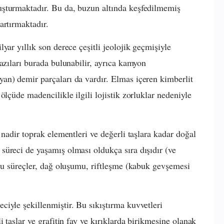
şturmaktadır. Bu da, buzun altında keşfedilmemiş
artırmaktadır.
yar yıllık son derece çeşitli jeolojik geçmişiyle
azıları burada bulunabilir, ayrıca kamyon
an) demir parçaları da vardır. Elmas içeren kimberlit
ölçüde madencilikle ilgili lojistik zorluklar nedeniyle
 nadir toprak elementleri ve değerli taşlara kadar doğal
üreci de yaşamış olması oldukça sıra dışıdır (ve
 Bu süreçler, dağ oluşumu, riftleşme (kabuk gevşemesi
iyle şekillenmiştir. Bu sıkıştırma kuvvetleri
 taşlar ve grafitin fay ve kırıklarda birikmesine olanak