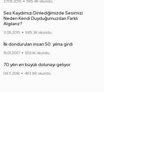
27.05.2015
595.4K okundu.
Ses Kaydımızı Dinlediğimizde Sesimizi
Neden Kendi Duyduğumuzdan Farklı
Algılarız?
11.05.2015
585.3K okundu.
İlk dondurulan insan 50. yılına girdi
16.01.2017
503.1K okundu.
70 yılın en büyük dolunayı geliyor
04.11.2016
493.8K okundu.