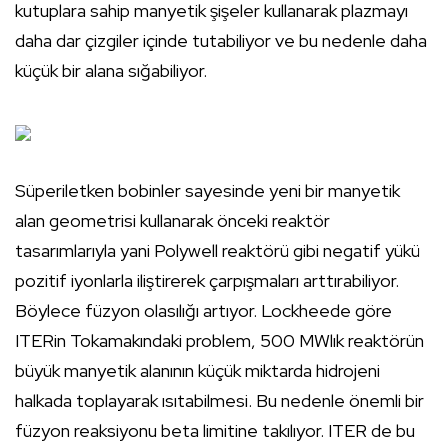
kutuplara sahip manyetik şişeler kullanarak plazmayı
daha dar çizgiler içinde tutabiliyor ve bu nedenle daha
küçük bir alana sığabiliyor.
Süperiletken bobinler sayesinde yeni bir manyetik
alan geometrisi kullanarak önceki reaktör
tasarımlarıyla yani Polywell reaktörü gibi negatif yükü
pozitif iyonlarla iliştirerek çarpışmaları arttırabiliyor.
Böylece füzyon olasılığı artıyor. Lockheede göre
ITERin Tokamakındaki problem, 500 MWlık reaktörün
büyük manyetik alanının küçük miktarda hidrojeni
halkada toplayarak ısıtabilmesi. Bu nedenle önemli bir
füzyon reaksiyonu beta limitine takılıyor. ITER de bu