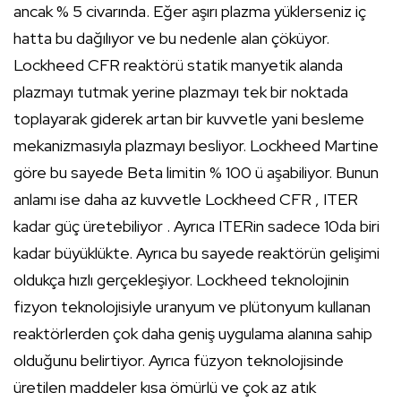
ancak % 5 civarında. Eğer aşırı plazma yüklerseniz iç
hatta bu dağılıyor ve bu nedenle alan çöküyor.
Lockheed CFR reaktörü statik manyetik alanda
plazmayı tutmak yerine plazmayı tek bir noktada
toplayarak giderek artan bir kuvvetle yani besleme
mekanizmasıyla plazmayı besliyor. Lockheed Martine
göre bu sayede Beta limitin % 100 ü aşabiliyor. Bunun
anlamı ise daha az kuvvetle Lockheed CFR , ITER
kadar güç üretebiliyor . Ayrıca ITERin sadece 10da biri
kadar büyüklükte. Ayrıca bu sayede reaktörün gelişimi
oldukça hızlı gerçekleşiyor. Lockheed teknolojinin
fizyon teknolojisiyle uranyum ve plütonyum kullanan
reaktörlerden çok daha geniş uygulama alanına sahip
olduğunu belirtiyor. Ayrıca füzyon teknolojisinde
üretilen maddeler kısa ömürlü ve çok az atık