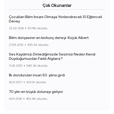
Çok Okunanlar
Çocukları Bilim İnsanı Olmaya Yönlendirecek 10 Eğlenceli
Deney
25.02.2016
817.6K okundu.
Bilim dünyasının en korkunç deneyi: Küçük Albert
27.05.2015
595.5K okundu.
Ses Kaydımızı Dinlediğimizde Sesimizi Neden Kendi
Duyduğumuzdan Farklı Algılarız?
11.05.2015
585.3K okundu.
İlk dondurulan insan 50. yılına girdi
16.01.2017
503.1K okundu.
70 yılın en büyük dolunayı geliyor
04.11.2016
493.8K okundu.