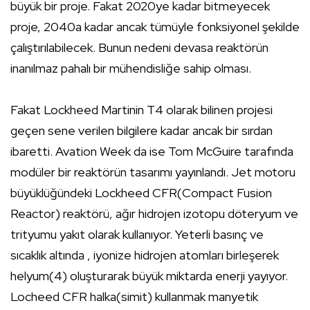
büyük bir proje. Fakat 2020ye kadar bitmeyecek
proje, 2040a kadar ancak tümüyle fonksiyonel şekilde
çalıştırılabilecek. Bunun nedeni devasa reaktörün
inanılmaz pahalı bir mühendisliğe sahip olması.
Fakat Lockheed Martinin T4 olarak bilinen projesi
geçen sene verilen bilgilere kadar ancak bir sırdan
ibaretti. Avation Week da ise Tom McGuire tarafında
modüler bir reaktörün tasarımı yayınlandı. Jet motoru
büyüklüğündeki Lockheed CFR(Compact Fusion
Reactor) reaktörü, ağır hidrojen izotopu döteryum ve
trityumu yakıt olarak kullanıyor. Yeterli basınç ve
sıcaklık altında , iyonize hidrojen atomları birleşerek
helyum(4) oluşturarak büyük miktarda enerji yayıyor.
Locheed CFR halka(simit) kullanmak manyetik