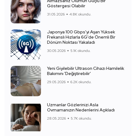
Almazsanız Ölümün Güçlü Bir
Göstergesi Olabilir
31.05.2026
4.8K okundu.
Japonya 100 Gbps'yi Aşan Yüksek
Frekanslı Hızlarla 6G'de Önemli Bir
Dönüm Noktası Yakaladı
30.05.2026
5.1K okundu.
Yeni Giyilebilir Ultrason Cihazı Hamilelik
Bakımını 'Değiştirebilir'
29.05.2026
6.2K okundu.
Uzmanlar Gözlerinizi Asla
Ovmamanızın Nedenlerini Açıkladı
28.05.2026
5.7K okundu.