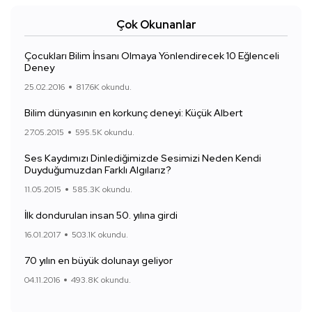
Çok Okunanlar
Çocukları Bilim İnsanı Olmaya Yönlendirecek 10 Eğlenceli
Deney
25.02.2016
817.6K okundu.
Bilim dünyasının en korkunç deneyi: Küçük Albert
27.05.2015
595.5K okundu.
Ses Kaydımızı Dinlediğimizde Sesimizi Neden Kendi
Duyduğumuzdan Farklı Algılarız?
11.05.2015
585.3K okundu.
İlk dondurulan insan 50. yılına girdi
16.01.2017
503.1K okundu.
70 yılın en büyük dolunayı geliyor
04.11.2016
493.8K okundu.