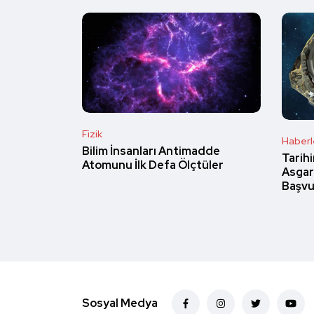
Fizik
Haberl
Bilim İnsanları Antimadde
Tarihi
Atomunu İlk Defa Ölçtüler
Asgar
Başvu
Sosyal Medya