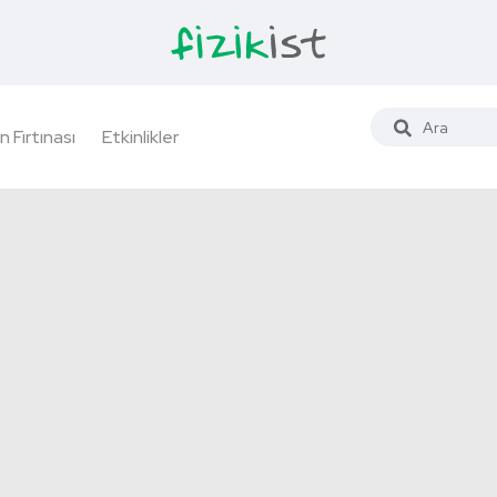
n Fırtınası
Etkinlikler