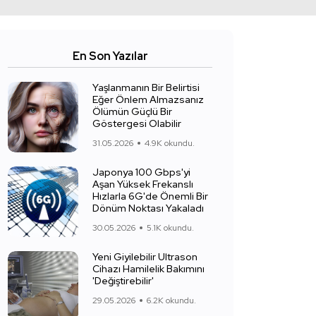
En Son Yazılar
Yaşlanmanın Bir Belirtisi
Eğer Önlem Almazsanız
Ölümün Güçlü Bir
Göstergesi Olabilir
31.05.2026
4.9K okundu.
Japonya 100 Gbps'yi
Aşan Yüksek Frekanslı
Hızlarla 6G'de Önemli Bir
Dönüm Noktası Yakaladı
30.05.2026
5.1K okundu.
Yeni Giyilebilir Ultrason
Cihazı Hamilelik Bakımını
'Değiştirebilir'
29.05.2026
6.2K okundu.