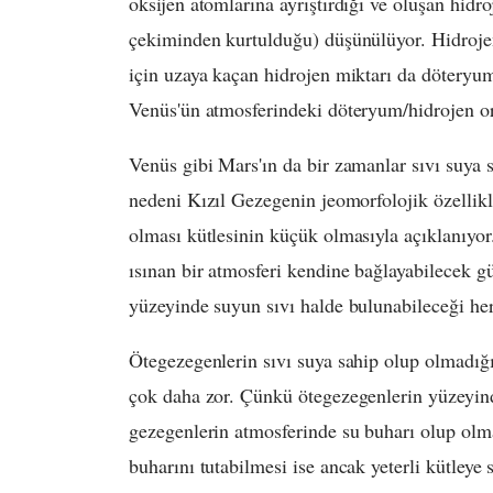
oksijen atomlarına ayrıştırdığı ve oluşan hidr
çekiminden kurtulduğu) düşünülüyor. Hidroje
için uzaya kaçan hidrojen miktarı da döteryu
Venüs'ün atmosferindeki döteryum/hidrojen o
Venüs gibi Mars'ın da bir zamanlar sıvı suy
nedeni Kızıl Gezegenin jeomorfolojik özelli
olması kütlesinin küçük olmasıyla açıklanıyo
ısınan bir atmosferi kendine bağlayabilecek 
yüzeyinde suyun sıvı halde bulunabileceği her
Ötegezegenlerin sıvı suya sahip olup olmadığ
çok daha zor. Çünkü ötegezegenlerin yüzeyin
gezegenlerin atmosferinde su buharı olup olma
buharını tutabilmesi ise ancak yeterli kütle