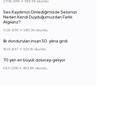
27.05.2015
595.5K okundu.
Ses Kaydımızı Dinlediğimizde Sesimizi
Neden Kendi Duyduğumuzdan Farklı
Algılarız?
11.05.2015
585.3K okundu.
İlk dondurulan insan 50. yılına girdi
16.01.2017
503.1K okundu.
70 yılın en büyük dolunayı geliyor
04.11.2016
493.8K okundu.