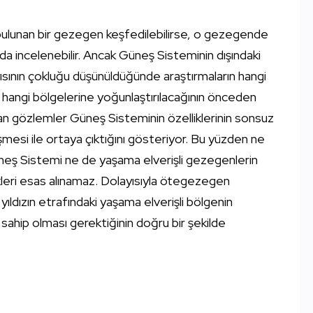
 bulunan bir gezegen keşfedilebilirse, o gezegende
 da incelenebilir. Ancak Güneş Sisteminin dışındaki
ısının çokluğu düşünüldüğünde araştırmaların hangi
in hangi bölgelerine yoğunlaştırılacağının önceden
an gözlemler Güneş Sisteminin özelliklerinin sonsuz
şmesi ile ortaya çıktığını gösteriyor. Bu yüzden ne
üneş Sistemi ne de yaşama elverişli gezegenlerin
likleri esas alınamaz. Dolayısıyla ötegezegen
r yıldızın etrafındaki yaşama elverişli bölgenin
e sahip olması gerektiğinin doğru bir şekilde