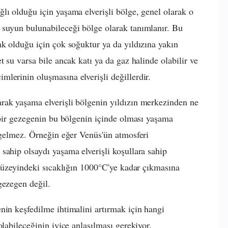
lı olduğu için yaşama elverişli bölge, genel olarak o
 suyun bulunabileceği bölge olarak tanımlanır. Bu
ak olduğu için çok soğuktur ya da yıldızına yakın
t su varsa bile ancak katı ya da gaz halinde olabilir ve
lerinin oluşmasına elverişli değillerdir.
rak yaşama elverişli bölgenin yıldızın merkezinden ne
t bir gezegenin bu bölgenin içinde olması yaşama
a gelmez. Örneğin eğer Venüs'ün atmosferi
sahip olsaydı yaşama elverişli koşullara sahip
, yüzeyindeki sıcaklığın 1000°C'ye kadar çıkmasına
gezegen değil.
nin keşfedilme ihtimalini artırmak için hangi
olabileceğinin iyice anlaşılması gerekiyor.