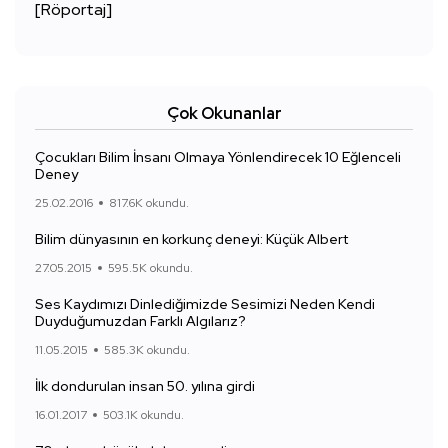
[Röportaj]
Çok Okunanlar
Çocukları Bilim İnsanı Olmaya Yönlendirecek 10 Eğlenceli
Deney
25.02.2016
817.6K okundu.
Bilim dünyasının en korkunç deneyi: Küçük Albert
27.05.2015
595.5K okundu.
Ses Kaydımızı Dinlediğimizde Sesimizi Neden Kendi
Duyduğumuzdan Farklı Algılarız?
11.05.2015
585.3K okundu.
İlk dondurulan insan 50. yılına girdi
16.01.2017
503.1K okundu.