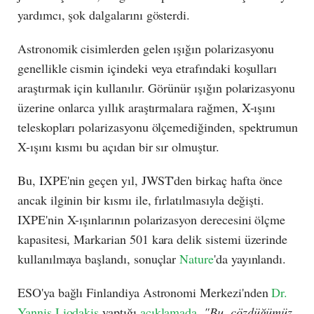
yardımcı, şok dalgalarını gösterdi.
Astronomik cisimlerden gelen ışığın polarizasyonu
genellikle cismin içindeki veya etrafındaki koşulları
araştırmak için kullanılır. Görünür ışığın polarizasyonu
üzerine onlarca yıllık araştırmalara rağmen, X-ışını
teleskopları polarizasyonu ölçemediğinden, spektrumun
X-ışını kısmı bu açıdan bir sır olmuştur.
Bu, IXPE'nin geçen yıl, JWST'den birkaç hafta önce
ancak ilginin bir kısmı ile, fırlatılmasıyla değişti.
IXPE'nin X-ışınlarının polarizasyon derecesini ölçme
kapasitesi, Markarian 501 kara delik sistemi üzerinde
kullanılmaya başlandı, sonuçlar
Nature
'da yayınlandı.
ESO'ya bağlı Finlandiya Astronomi Merkezi'nden
Dr.
Yannis Liodakis
yaptığı
açıklamada
,
"Bu, çözdüğümüz