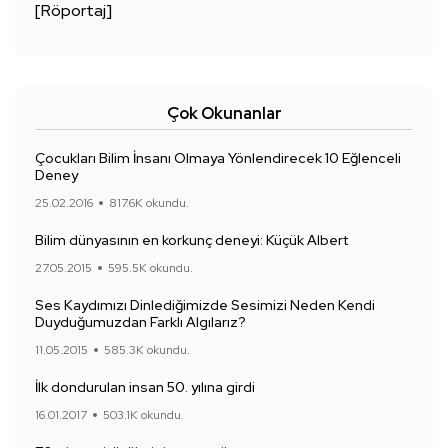
[Röportaj]
Çok Okunanlar
Çocukları Bilim İnsanı Olmaya Yönlendirecek 10 Eğlenceli
Deney
25.02.2016
817.6K okundu.
Bilim dünyasının en korkunç deneyi: Küçük Albert
27.05.2015
595.5K okundu.
Ses Kaydımızı Dinlediğimizde Sesimizi Neden Kendi
Duyduğumuzdan Farklı Algılarız?
11.05.2015
585.3K okundu.
İlk dondurulan insan 50. yılına girdi
16.01.2017
503.1K okundu.