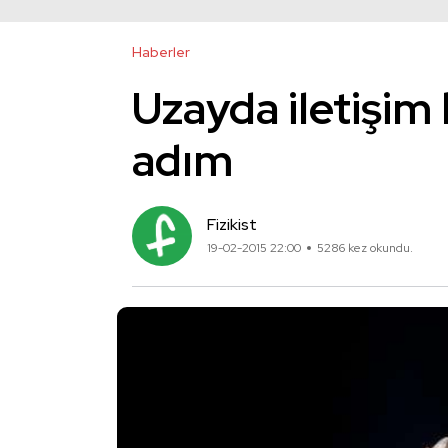
Haberler
Uzayda iletişim
adım
Fizikist
19-02-2015 22:00
5286 kez okundu.