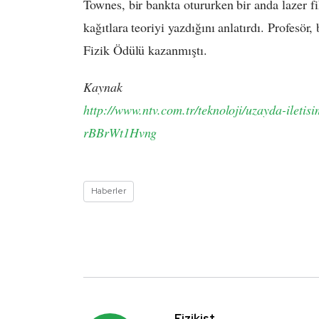
Townes, bir bankta otururken bir anda lazer fi
kağıtlara teoriyi yazdığını anlatırdı. Profesör
Fizik Ödülü kazanmıştı.
Kaynak
http://www.ntv.com.tr/teknoloji/uzayda-ilet
rBBrWt1Hvng
Haberler
Fizikist