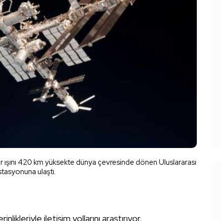
zer ışını 420 km yüksekte dünya çevresinde dönen Uluslararası
tasyonuna ulaştı.
rinlikleriyle iletişim yollarını araştırıyor.