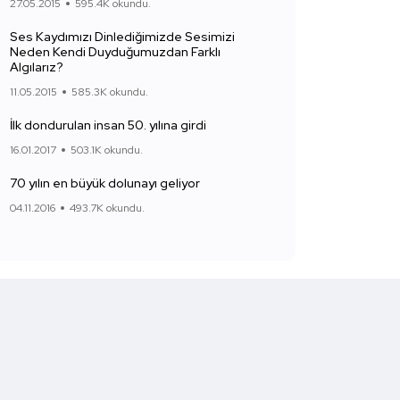
27.05.2015
595.4K okundu.
Ses Kaydımızı Dinlediğimizde Sesimizi
Neden Kendi Duyduğumuzdan Farklı
Algılarız?
11.05.2015
585.3K okundu.
İlk dondurulan insan 50. yılına girdi
16.01.2017
503.1K okundu.
70 yılın en büyük dolunayı geliyor
04.11.2016
493.7K okundu.