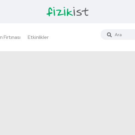
n Fırtınası
Etkinlikler