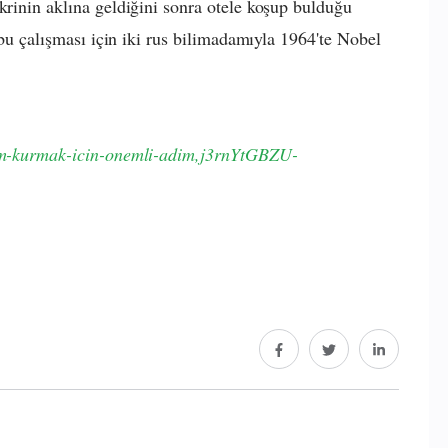
krinin aklına geldiğini sonra otele koşup bulduğu
, bu çalışması için iki rus bilimadamıyla 1964'te Nobel
isim-kurmak-icin-onemli-adim,j3rnYtGBZU-