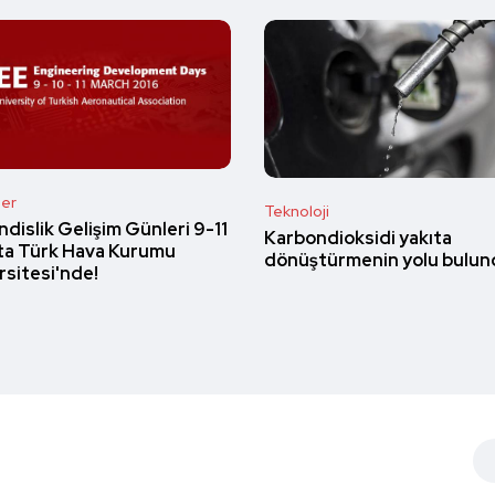
ler
Teknoloji
dislik Gelişim Günleri 9-11
Karbondioksidi yakıta
ta Türk Hava Kurumu
dönüştürmenin yolu bulun
rsitesi'nde!