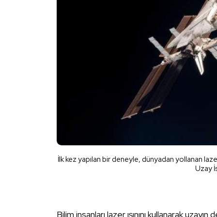
İlk kez yapılan bir deneyle, dünyadan yollanan la
Uzay İs
Bilim insanları lazer ışınını kullanarak uzayın de