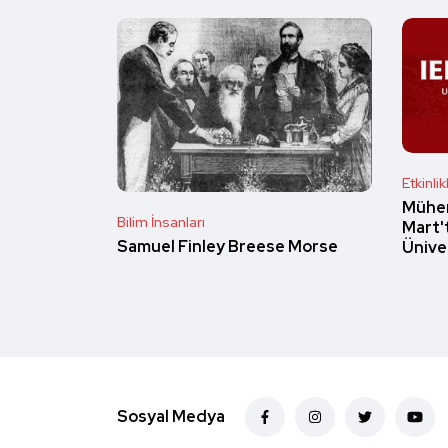
Etkinlik
Mühen
Bilim İnsanları
Mart'
Samuel Finley Breese Morse
Ünive
Sosyal Medya