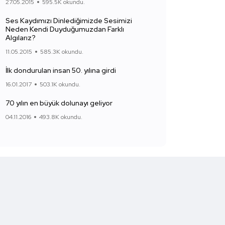
27.05.2015
595.5K okundu.
Ses Kaydımızı Dinlediğimizde Sesimizi
Neden Kendi Duyduğumuzdan Farklı
Algılarız?
11.05.2015
585.3K okundu.
İlk dondurulan insan 50. yılına girdi
16.01.2017
503.1K okundu.
70 yılın en büyük dolunayı geliyor
04.11.2016
493.8K okundu.