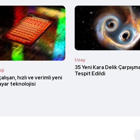
Uzay
35 Yeni Kara Delik Çarpışm
ji
Tespit Edildi
 çalışan, hızlı ve verimli yeni
ayar teknolojisi