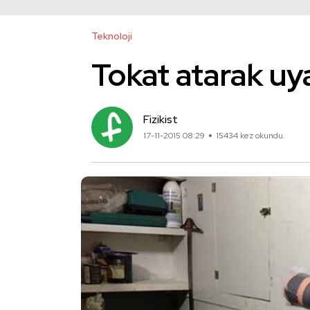
Teknoloji
Tokat atarak uy
Fizikist
17-11-2015 08:29
15434 kez okundu.