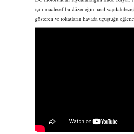
için maalesef bu düzeneğin nasıl yapılabileceğ
gösteren ve tokatların havada uçuştuğu eğlence