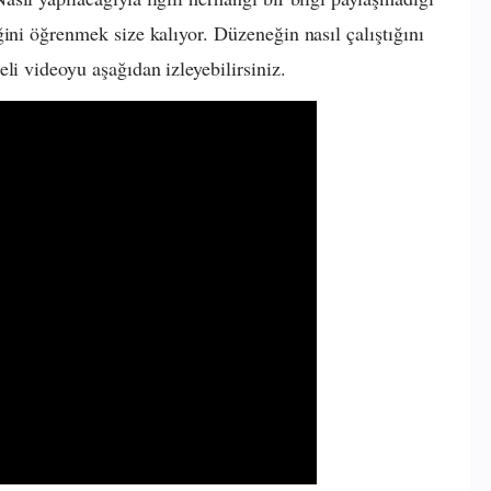
ini öğrenmek size kalıyor. Düzeneğin nasıl çalıştığını
li videoyu aşağıdan izleyebilirsiniz.