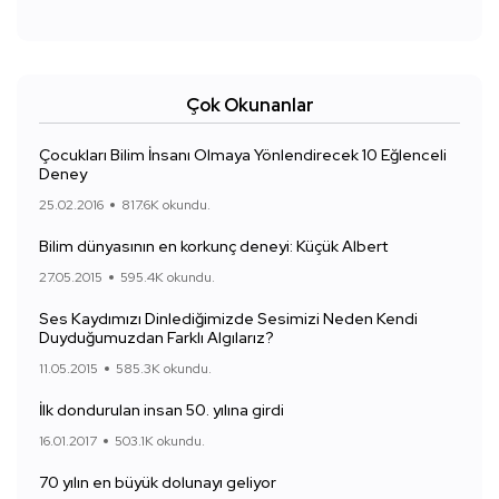
Çok Okunanlar
Çocukları Bilim İnsanı Olmaya Yönlendirecek 10 Eğlenceli
Deney
25.02.2016
817.6K okundu.
Bilim dünyasının en korkunç deneyi: Küçük Albert
27.05.2015
595.4K okundu.
Ses Kaydımızı Dinlediğimizde Sesimizi Neden Kendi
Duyduğumuzdan Farklı Algılarız?
11.05.2015
585.3K okundu.
İlk dondurulan insan 50. yılına girdi
16.01.2017
503.1K okundu.
70 yılın en büyük dolunayı geliyor