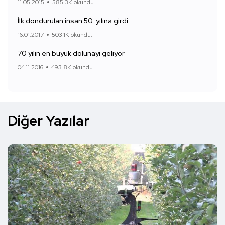
11.05.2015
585.3K okundu.
İlk dondurulan insan 50. yılına girdi
16.01.2017
503.1K okundu.
70 yılın en büyük dolunayı geliyor
04.11.2016
493.8K okundu.
Diğer Yazılar