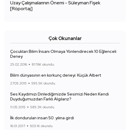
Uzay Çalışmalarının Önemi - Süleyman Fişek
[Röportaj]
Çok Okunanlar
Çocukları Bilim İnsanı Olmaya Yönlendirecek 10 Eğlenceli
Deney
25.02.2016
817.6K okundu.
Bilim dünyasının en korkunç deneyi: Küçük Albert
27.05.2015
595.5K okundu.
Ses Kaydımızı Dinlediğimizde Sesimizi Neden Kendi
Duyduğumuzdan Farklı Algılarız?
11.05.2015
585.3K okundu.
İlk dondurulan insan 50. yılına girdi
16.01.2017
503.1K okundu.