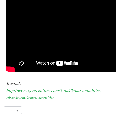
Kaynak
http://www.gercekbilim.com/5-dakikada-acilabilen-
akordiyon-kopru-uretildi/
Teknoloji