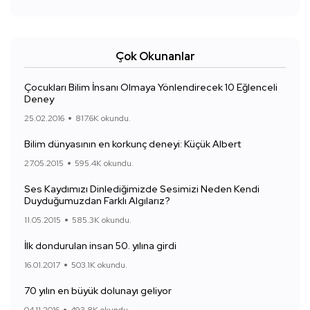
Çok Okunanlar
Çocukları Bilim İnsanı Olmaya Yönlendirecek 10 Eğlenceli
Deney
25.02.2016
817.6K okundu.
Bilim dünyasının en korkunç deneyi: Küçük Albert
27.05.2015
595.4K okundu.
Ses Kaydımızı Dinlediğimizde Sesimizi Neden Kendi
Duyduğumuzdan Farklı Algılarız?
11.05.2015
585.3K okundu.
İlk dondurulan insan 50. yılına girdi
16.01.2017
503.1K okundu.
70 yılın en büyük dolunayı geliyor