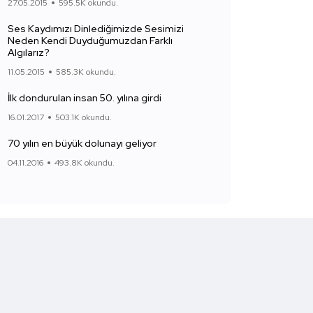
27.05.2015
595.5K okundu.
Ses Kaydımızı Dinlediğimizde Sesimizi
Neden Kendi Duyduğumuzdan Farklı
Algılarız?
11.05.2015
585.3K okundu.
İlk dondurulan insan 50. yılına girdi
16.01.2017
503.1K okundu.
70 yılın en büyük dolunayı geliyor
04.11.2016
493.8K okundu.