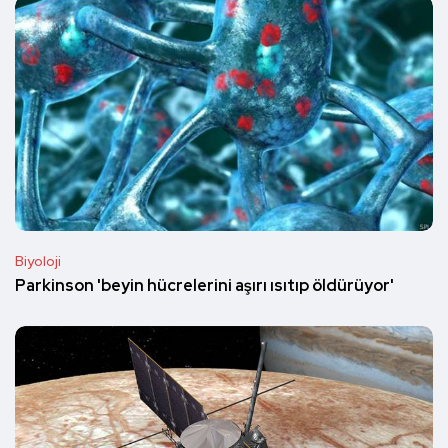
Biyoloji
Parkinson 'beyin hücrelerini aşırı ısıtıp öldürüyor'