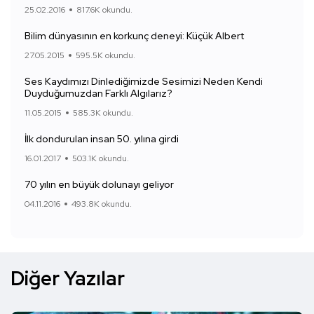
25.02.2016
817.6K okundu.
Bilim dünyasının en korkunç deneyi: Küçük Albert
27.05.2015
595.5K okundu.
Ses Kaydımızı Dinlediğimizde Sesimizi Neden Kendi
Duyduğumuzdan Farklı Algılarız?
11.05.2015
585.3K okundu.
İlk dondurulan insan 50. yılına girdi
16.01.2017
503.1K okundu.
70 yılın en büyük dolunayı geliyor
04.11.2016
493.8K okundu.
Diğer Yazılar