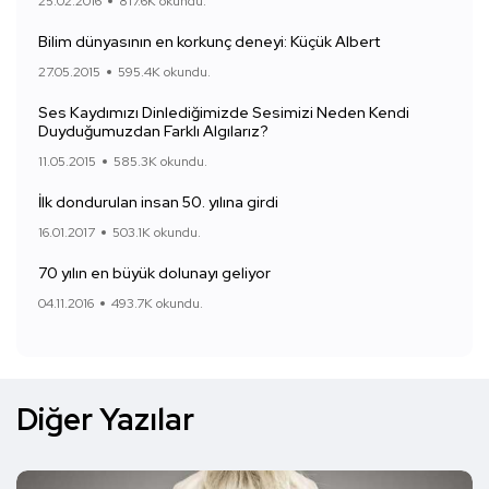
25.02.2016
817.6K okundu.
Bilim dünyasının en korkunç deneyi: Küçük Albert
27.05.2015
595.4K okundu.
Ses Kaydımızı Dinlediğimizde Sesimizi Neden Kendi
Duyduğumuzdan Farklı Algılarız?
11.05.2015
585.3K okundu.
İlk dondurulan insan 50. yılına girdi
16.01.2017
503.1K okundu.
70 yılın en büyük dolunayı geliyor
04.11.2016
493.7K okundu.
Diğer Yazılar