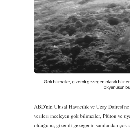
Gök bilimciler, gizemli gezegen olarak biline
okyanusun bulu
ABD'nin Ulusal Havacılık ve Uzay Dairesi'ne
verileri inceleyen gök bilimciler, Plüton ve u
olduğunu, gizemli gezegenin sanılandan çok d