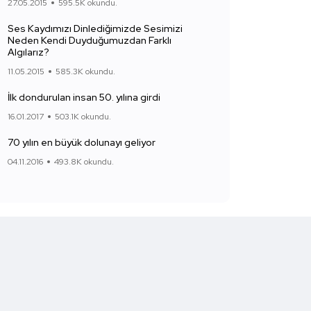
27.05.2015
595.5K okundu.
Ses Kaydımızı Dinlediğimizde Sesimizi
Neden Kendi Duyduğumuzdan Farklı
Algılarız?
11.05.2015
585.3K okundu.
İlk dondurulan insan 50. yılına girdi
16.01.2017
503.1K okundu.
70 yılın en büyük dolunayı geliyor
04.11.2016
493.8K okundu.