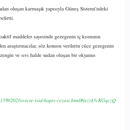
 sudan oluşan karmaşık yapısıyla Güneş Sistemi'ndeki
lirtti.
yoaktif maddeler sayesinde gezegenin iç kısmının
eden araştırmacılar, söz konusu verilerin cüce gezegenin
engin ve sıvı halde sudan oluşan bir okyanus
21589202/isvicre-isid-hapis-cezasi.html#ixzz43cKGqczQ