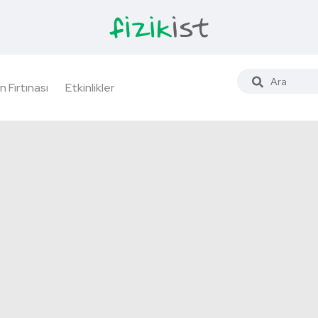
n Fırtınası
Etkinlikler