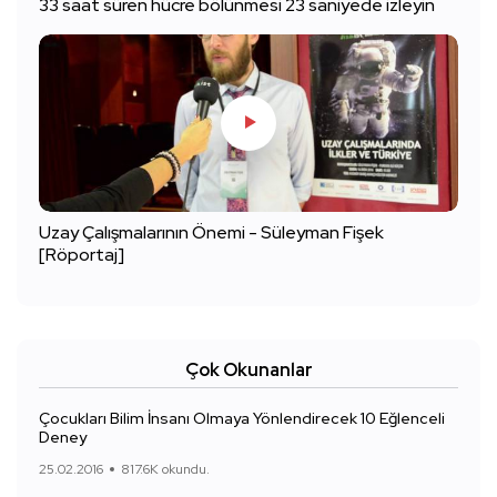
33 saat süren hücre bölünmesi 23 saniyede izleyin
Uzay Çalışmalarının Önemi - Süleyman Fişek
[Röportaj]
Çok Okunanlar
Çocukları Bilim İnsanı Olmaya Yönlendirecek 10 Eğlenceli
Deney
25.02.2016
817.6K okundu.