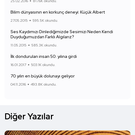
25.02.2016
817.6K okundu.
Bilim dünyasının en korkunç deneyi: Küçük Albert
27.05.2015
595.5K okundu.
Ses Kaydımızı Dinlediğimizde Sesimizi Neden Kendi
Duyduğumuzdan Farklı Algılarız?
11.05.2015
585.3K okundu.
İlk dondurulan insan 50. yılına girdi
16.01.2017
503.1K okundu.
70 yılın en büyük dolunayı geliyor
04.11.2016
493.8K okundu.
Diğer Yazılar