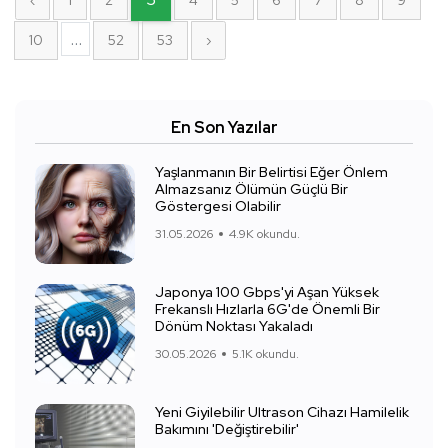
‹
1
2
4
5
6
7
8
9
...
10
52
53
›
En Son Yazılar
Yaşlanmanın Bir Belirtisi Eğer Önlem
Almazsanız Ölümün Güçlü Bir
Göstergesi Olabilir
31.05.2026
4.9K okundu.
Japonya 100 Gbps'yi Aşan Yüksek
Frekanslı Hızlarla 6G'de Önemli Bir
Dönüm Noktası Yakaladı
30.05.2026
5.1K okundu.
Yeni Giyilebilir Ultrason Cihazı Hamilelik
Bakımını 'Değiştirebilir'