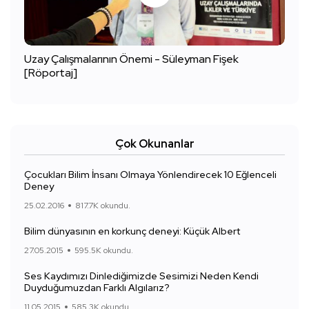
Uzay Çalışmalarının Önemi - Süleyman Fişek
[Röportaj]
Çok Okunanlar
Çocukları Bilim İnsanı Olmaya Yönlendirecek 10 Eğlenceli
Deney
25.02.2016
817.7K okundu.
Bilim dünyasının en korkunç deneyi: Küçük Albert
27.05.2015
595.5K okundu.
Ses Kaydımızı Dinlediğimizde Sesimizi Neden Kendi
Duyduğumuzdan Farklı Algılarız?
11.05.2015
585.3K okundu.