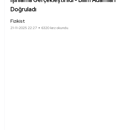
Işınlama Gerçekleştirildi - Bilim Adamları
Doğruladı
Fizikist
21-11-2025 22:27
6320 kez okundu.