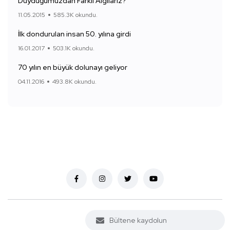
Duyduğumuzdan Farklı Algılarız?
11.05.2015
585.3K okundu.
İlk dondurulan insan 50. yılına girdi
16.01.2017
503.1K okundu.
70 yılın en büyük dolunayı geliyor
04.11.2016
493.8K okundu.