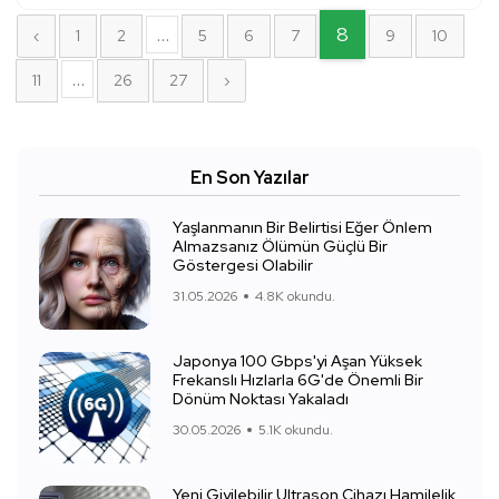
...
8
‹
1
2
5
6
7
9
10
...
11
26
27
›
En Son Yazılar
Yaşlanmanın Bir Belirtisi Eğer Önlem
Almazsanız Ölümün Güçlü Bir
Göstergesi Olabilir
31.05.2026
4.8K okundu.
Japonya 100 Gbps'yi Aşan Yüksek
Frekanslı Hızlarla 6G'de Önemli Bir
Dönüm Noktası Yakaladı
30.05.2026
5.1K okundu.
Yeni Giyilebilir Ultrason Cihazı Hamilelik