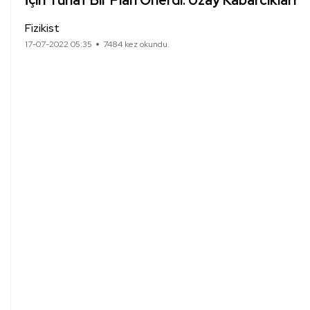
İçin Tuhaf Bir Plan Önerdi: Uzay Kabarcıkları
Fizikist
17-07-2022 05:35
7484 kez okundu.