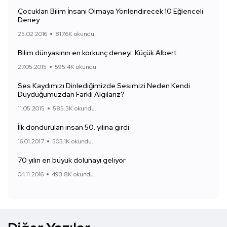
Çocukları Bilim İnsanı Olmaya Yönlendirecek 10 Eğlenceli
Deney
25.02.2016
817.6K okundu.
Bilim dünyasının en korkunç deneyi: Küçük Albert
27.05.2015
595.4K okundu.
Ses Kaydımızı Dinlediğimizde Sesimizi Neden Kendi
Duyduğumuzdan Farklı Algılarız?
11.05.2015
585.3K okundu.
İlk dondurulan insan 50. yılına girdi
16.01.2017
503.1K okundu.
70 yılın en büyük dolunayı geliyor
04.11.2016
493.8K okundu.