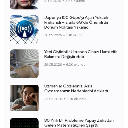
31.05.2026
4.8K okundu.
Japonya 100 Gbps'yi Aşan Yüksek
Frekanslı Hızlarla 6G'de Önemli Bir
Dönüm Noktası Yakaladı
30.05.2026
5.1K okundu.
Yeni Giyilebilir Ultrason Cihazı Hamilelik
Bakımını 'Değiştirebilir'
29.05.2026
6.2K okundu.
Uzmanlar Gözlerinizi Asla
Ovmamanızın Nedenlerini Açıkladı
28.05.2026
5.7K okundu.
80 Yıllık Bir Probleme Yapay Zekadan
Gelen Matematikçileri Şaşırttı