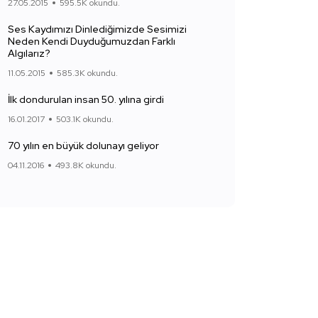
27.05.2015
595.5K okundu.
Ses Kaydımızı Dinlediğimizde Sesimizi
Neden Kendi Duyduğumuzdan Farklı
Algılarız?
11.05.2015
585.3K okundu.
İlk dondurulan insan 50. yılına girdi
16.01.2017
503.1K okundu.
70 yılın en büyük dolunayı geliyor
04.11.2016
493.8K okundu.