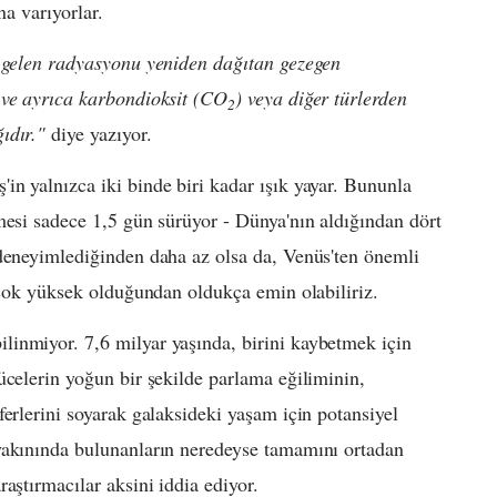
na varıyorlar.
 gelen radyasyonu yeniden dağıtan gezegen
 ve ayrıca karbondioksit (CO
) veya diğer türlerden
2
ıdır."
diye yazıyor.
n yalnızca iki binde biri kadar ışık yayar. Bununla
mesi sadece 1,5 gün sürüyor - Dünya'nın aldığından dört
 deneyimlediğinden daha az olsa da, Venüs'ten önemli
n çok yüksek olduğundan oldukça emin olabiliriz.
inmiyor. 7,6 milyar yaşında, birini kaybetmek için
ücelerin yoğun bir şekilde parlama eğiliminin,
erlerini soyarak galaksideki yaşam için potansiyel
yakınında bulunanların neredeyse tamamını ortadan
aştırmacılar aksini iddia ediyor.