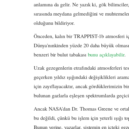
anlamına da gelir. Ne yazık ki, gök bilimcile
sırasında meydana gelmediğini ve muhtemelen 
olduğunu bildiriyor.
Önceden, kalın bir TRAPPIST-1b atmosferi iç
Dünya'nınkinden yüzde 20 daha büyük olmasın
benzeri bir bulut tabakası
bunu açıklayabilir
.
Uzak gezegenlerin etrafındaki atmosferleri tes
geçerken yıldız ışığındaki değişiklikleri arama
için zayıflayacaktır, ancak gördüklerimizin bi
bulunan gazlarla eşleşen spektrumlarda geçici 
Ancak NASA'dan Dr. Thomas Greene ve ortak 
bu değildi, çünkü bu işlem için yeterli ışığı 
Bunun yerine, yazarlar, sistemin en içteki ge