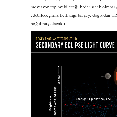
radyasyon toplayabileceği kadar sıcak olması ge
edebileceğimiz herhangi bir şey, doğrudan TR
boğulmuş olacaktı.