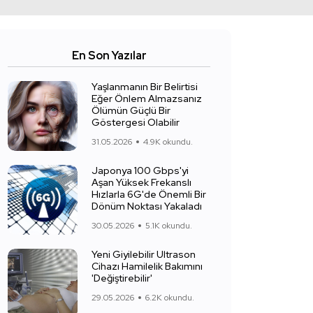
En Son Yazılar
Yaşlanmanın Bir Belirtisi
Eğer Önlem Almazsanız
Ölümün Güçlü Bir
Göstergesi Olabilir
31.05.2026
4.9K okundu.
Japonya 100 Gbps'yi
Aşan Yüksek Frekanslı
Hızlarla 6G'de Önemli Bir
Dönüm Noktası Yakaladı
30.05.2026
5.1K okundu.
Yeni Giyilebilir Ultrason
Cihazı Hamilelik Bakımını
'Değiştirebilir'
29.05.2026
6.2K okundu.