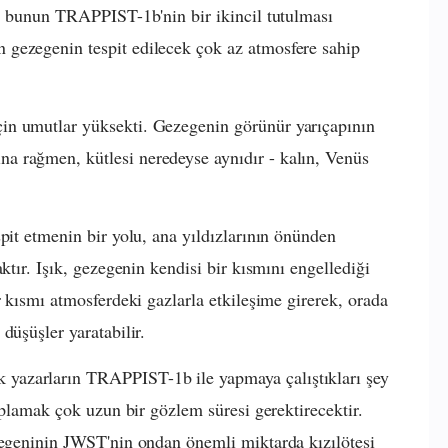
r, bunun TRAPPIST-1b'nin bir ikincil tutulması
gezegenin tespit edilecek çok az atmosfere sahip
in umutlar yüksekti. Gezegenin görünür yarıçapının
a rağmen, kütlesi neredeyse aynıdır - kalın, Venüs
pit etmenin bir yolu, ana yıldızlarının önünden
ktır. Işık, gezegenin kendisi bir kısmını engellediği
r kısmı atmosferdeki gazlarla etkileşime girerek, orada
düşüşler yaratabilir.
yazarların TRAPPIST-1b ile yapmaya çalıştıkları şey
toplamak çok uzun bir gözlem süresi gerektirecektir.
zegeninin JWST'nin ondan önemli miktarda kızılötesi