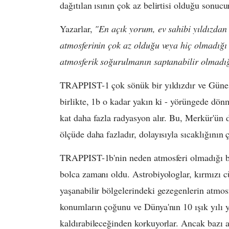
dağıtılan ısının çok az belirtisi olduğu sonucu
Yazarlar,
"En açık yorum, ev sahibi yıldızdan
atmosferinin çok az olduğu veya hiç olmadığı
atmosferik soğurulmanın saptanabilir olmadığ
TRAPPIST-1 çok sönük bir yıldızdır ve Güneş'i
birlikte, 1b o kadar yakın ki - yörüngede dön
kat daha fazla radyasyon alır. Bu, Merkür'ün
ölçüde daha fazladır, dolayısıyla sıcaklığını
TRAPPIST-1b'nin neden atmosferi olmadığı bil
bolca zamanı oldu. Astrobiyologlar, kırmızı c
yaşanabilir bölgelerindeki gezegenlerin atmosf
konumların çoğunu ve Dünya'nın 10 ışık yılı 
kaldırabileceğinden korkuyorlar. Ancak bazı ar