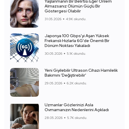
Yaşlanmanın Bir Belirtisi Eğer Önlem
Almazsanız Ölümün Güçlü Bir
Göstergesi Olabilir
31.05.2026
4.9K okundu.
Japonya 100 Gbps'yi Aşan Yüksek
Frekanslı Hızlarla 6G'de Önemli Bir
Dönüm Noktası Yakaladı
30.05.2026
5.1K okundu.
Yeni Giyilebilir Ultrason Cihazı Hamilelik
Bakımını 'Değiştirebilir'
29.05.2026
6.2K okundu.
Uzmanlar Gözlerinizi Asla
Ovmamanızın Nedenlerini Açıkladı
28.05.2026
5.7K okundu.