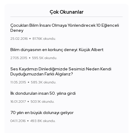
Çok Okunanlar
Çocukları Bilim İnsanı Olmaya Yönlendirecek 10 Eğlenceli
Deney
25.02.2016
817.6K okundu.
Bilim dünyasının en korkunç deneyi: Küçük Albert
27.05.2015
595.5K okundu.
Ses Kaydımızı Dinlediğimizde Sesimizi Neden Kendi
Duyduğumuzdan Farklı Algılarız?
11.05.2015
585.3K okundu.
İlk dondurulan insan 50. yılına girdi
16.01.2017
503.1K okundu.
70 yılın en büyük dolunayı geliyor
04.11.2016
493.8K okundu.