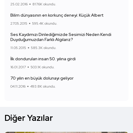
25.02.2016
817.6K okundu.
Bilim dünyasının en korkunç deneyi: Küçük Albert
27.05.2015
595.4K okundu.
Ses Kaydımızı Dinlediğimizde Sesimizi Neden Kendi
Duyduğumuzdan Farklı Algılarız?
11.05.2015
585.3K okundu.
İlk dondurulan insan 50. yılına girdi
16.01.2017
503.1K okundu.
70 yılın en büyük dolunayı geliyor
04.11.2016
493.8K okundu.
Diğer Yazılar