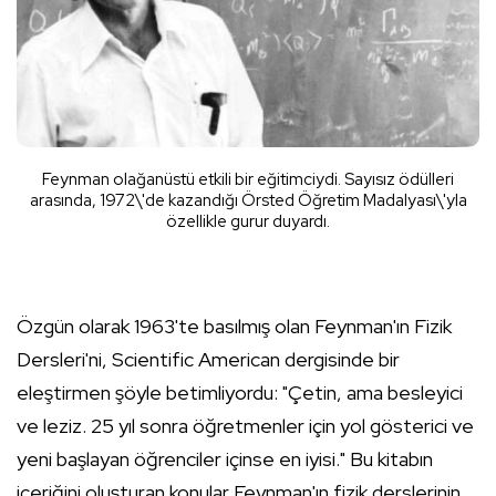
Feynman olağanüstü etkili bir eğitimciydi. Sayısız ödülleri
arasında, 1972\'de kazandığı Örsted Öğretim Madalyası\'yla
özellikle gurur duyardı.
Özgün olarak 1963'te basılmış olan Feynman'ın Fizik
Dersleri'ni, Scientific American dergisinde bir
eleştirmen şöyle betimliyordu: "Çetin, ama besleyici
ve leziz. 25 yıl sonra öğretmenler için yol gösterici ve
yeni başlayan öğrenciler içinse en iyisi." Bu kitabın
içeriğini oluşturan konular Feynman'ın fizik derslerinin