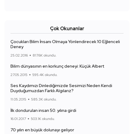
Çok Okunanlar
Çocukları Bilim İnsanı Olmaya Yönlendirecek 10 Eğlenceli
Deney
25.02.2016
817.6K okundu.
Bilim dünyasının en korkunç deneyi: Küçük Albert
27.05.2015
595.4K okundu.
Ses Kaydımızı Dinlediğimizde Sesimizi Neden Kendi
Duyduğumuzdan Farklı Algılarız?
11.05.2015
585.3K okundu.
İlk dondurulan insan 50. yılına girdi
16.01.2017
503.1K okundu.
70 yılın en büyük dolunayı geliyor