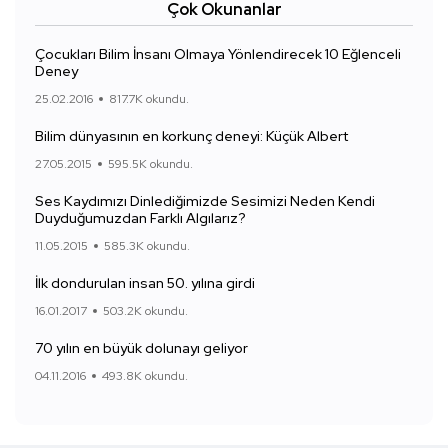
Çok Okunanlar
Çocukları Bilim İnsanı Olmaya Yönlendirecek 10 Eğlenceli
Deney
25.02.2016
817.7K okundu.
Bilim dünyasının en korkunç deneyi: Küçük Albert
27.05.2015
595.5K okundu.
Ses Kaydımızı Dinlediğimizde Sesimizi Neden Kendi
Duyduğumuzdan Farklı Algılarız?
11.05.2015
585.3K okundu.
İlk dondurulan insan 50. yılına girdi
16.01.2017
503.2K okundu.
70 yılın en büyük dolunayı geliyor
04.11.2016
493.8K okundu.