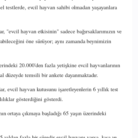
şsel testlerde, evcil hayvan sahibi olmadan yaşayanlara
r, "evcil hayvan etkisinin" sadece bağırsaklarımızın ve
uyabileceğini öne sürüyor; aynı zamanda beynimizin
zerindeki 20.000'den fazla yetişkine evcil hayvanlarının
l düzeyde temsili bir ankete dayanmaktadır.
ar, evcil hayvan kutusunu işaretleyenlerin 6 yıllık test
ılıklar gösterdiğini gösterdi.
ın ortaya çıkmaya başladığı 65 yaşın üzerindeki
 5 yıldan fazla bir süredir evcil hayvanı varsa, kısa ve