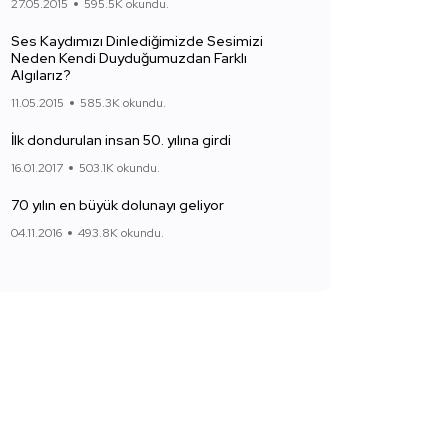
27.05.2015
595.5K okundu.
Ses Kaydımızı Dinlediğimizde Sesimizi
Neden Kendi Duyduğumuzdan Farklı
Algılarız?
11.05.2015
585.3K okundu.
İlk dondurulan insan 50. yılına girdi
16.01.2017
503.1K okundu.
70 yılın en büyük dolunayı geliyor
04.11.2016
493.8K okundu.