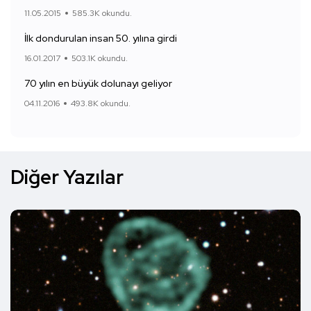
11.05.2015
585.3K okundu.
İlk dondurulan insan 50. yılına girdi
16.01.2017
503.1K okundu.
70 yılın en büyük dolunayı geliyor
04.11.2016
493.8K okundu.
Diğer Yazılar